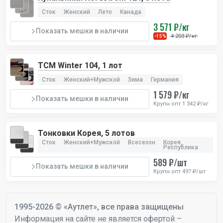
Сток
Женский
Лето
Канада
3 571 ₽/кг
Показать мешки в наличии
4 203 ₽/кг
-15%
TCM Winter 104, 1 лот
Сток
Женский+Мужской
Зима
Германия
1 579 ₽/кг
Показать мешки в наличии
Крупн.опт 1 342 ₽/кг
Тонковки Корея, 5 лотов
Сток
Женский+Мужской
Всесезон
Корея,
Республика
589 ₽/шт
Показать мешки в наличии
Крупн.опт 497 ₽/шт
1995-2026 © «Аутлет», все права защищены
Информация на сайте не является офертой –