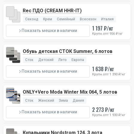
Rec ПДО (CREAM HHR-IT)
Секонд
Крем
Семейный
Всесезон
Италия
1 197 ₽/кг
Показать мешки в наличии
Крупн.опт 956 ₽/кг
Обувь детская СТОК Summer, 6 лотов
Сток
Детский
Лето
Европа
1 638 ₽/кг
Показать мешки в наличии
Крупн.опт 1 390 ₽/кг
ONLY+Vero Moda Winter Mix 064, 5 лотов
Сток
Женский
Зима
Дания
2 273 ₽/кг
Показать мешки в наличии
Крупн.опт 1 930 ₽/кг
Купальники Nordstrom 124, 3 лота