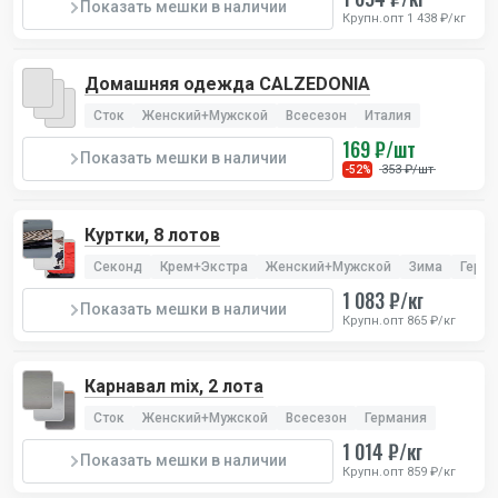
Показать мешки в наличии
Крупн.опт 1 438 ₽/кг
Домашняя одежда CALZEDONIA
Сток
Женский+Мужской
Всесезон
Италия
169 ₽/шт
Показать мешки в наличии
353 ₽/шт
-52%
Куртки, 8 лотов
Секонд
Крем+Экстра
Женский+Мужской
Зима
Герм
1 083 ₽/кг
Показать мешки в наличии
Крупн.опт 865 ₽/кг
Карнавал mix, 2 лота
Сток
Женский+Мужской
Всесезон
Германия
1 014 ₽/кг
Показать мешки в наличии
Крупн.опт 859 ₽/кг