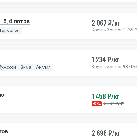
2 067 ₽/кг
15, 6 лотов
Крупный опт от 1 755 ₽
Германия
1 234 ₽/кг
а
Крупный опт от 987 ₽/
Мужской
Зима
Англия
1 458 ₽/кг
лот
2 297 ₽/кг
-37%
2 696 ₽/кг
тов