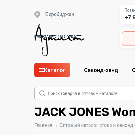
Позв
Биробиджан
+7 
РАБОТАЕМ С 1995 ГОДА
Каталог
Секонд-хенд
Поиск
товаров
JACK JONES Wom
Главная
→
Оптовый каталог стока и секонд