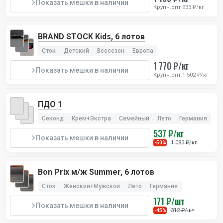
Показать мешки в наличии
Крупн.опт 933 ₽/кг
BRAND STOCK Kids, 6 лотов
Сток
Детский
Всесезон
Европа
1 770 ₽/кг
Показать мешки в наличии
Крупн.опт 1 502 ₽/кг
ПДО 1
Секонд
Крем+Экстра
Семейный
Лето
Германия
537 ₽/кг
Показать мешки в наличии
1 083 ₽/кг
-50%
Bon Prix м/ж Summer, 6 лотов
Сток
Женский+Мужской
Лето
Германия
171 ₽/шт
Показать мешки в наличии
312 ₽/шт
-45%