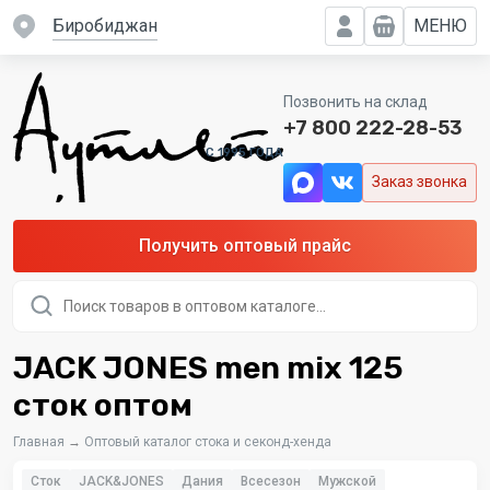
Биробиджан
МЕНЮ
Позвонить на склад
+7 800 222-28-53
C 1995 ГОДА
Заказ звонка
Получить оптовый прайс
Поиск
товаров
JACK JONES men mix 125
сток оптом
Главная
→
Оптовый каталог стока и секонд-хенда
Сток
JACK&JONES
Дания
Всесезон
Мужской