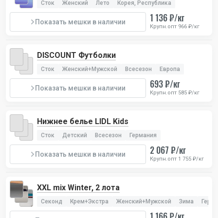
Сток
Женский
Лето
Корея, Республика
1 136 ₽/кг
Показать мешки в наличии
Крупн.опт 966 ₽/кг
DISCOUNT Футболки
Сток
Женский+Мужской
Всесезон
Европа
693 ₽/кг
Показать мешки в наличии
Крупн.опт 585 ₽/кг
Нижнее белье LIDL Kids
Сток
Детский
Всесезон
Германия
2 067 ₽/кг
Показать мешки в наличии
Крупн.опт 1 755 ₽/кг
XXL mix Winter, 2 лота
Секонд
Крем+Экстра
Женский+Мужской
Зима
Герм
1 166 ₽/кг